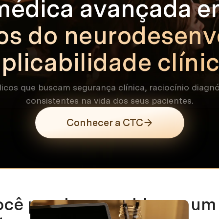
édica avançada e
nos do neurodesenv
licabilidade clínic
cos que buscam segurança clínica, raciocínio diagnó
consistentes na vida dos seus pacientes.
Conhecer a CTC
cê precisa, reunido em um 