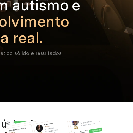
m autismo e
olvimento
a real.
stico sólido e resultados
único lugar,