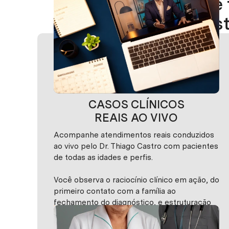
para se
trans
CASOS CLÍNICOS
REAIS AO VIVO
Acompanhe atendimentos reais conduzidos
ao vivo pelo Dr. Thiago Castro com pacientes
de todas as idades e perfis.
Você observa o raciocínio clínico em ação, do
primeiro contato com a família ao
fechamento do diagnóstico, e estruturação
do plano terapêutico. Prática real. Repertório
construído com casos concretos, não com