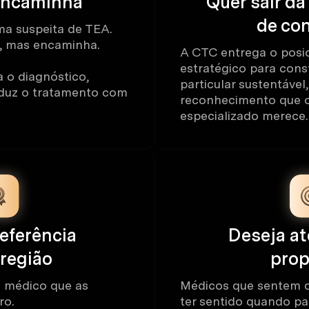
encaminha
Quer sair d
de co
a suspeita de TEA.
s, mas encaminha.
A CTC entrega o posi
estratégico para cons
 o diagnóstico,
particular sustentável
nduz o tratamento com
reconhecimento que o
especializado merece.
referência
Deseja a
 região
prop
 médico que as
Médicos que sentem q
ro.
ter sentido quando p