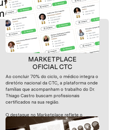
utismo e
mento.
MARKETPLACE
OFICIAL CTC
Ao concluir 70% do ciclo, o médico integra o
diretório nacional da CTC, a plataforma onde
famílias que acompanham o trabalho do Dr.
Thiago Castro buscam profissionais
certificados na sua região.
O destaque no Marketplace reflete o
compromisso dentro da certificação.
Presença, frequência e aplicação clínica se