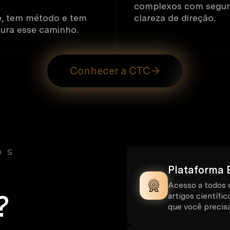
complexos com segur
, tem método e tem
clareza de direção.
tura esse caminho.
Conhecer a CTC
OS
Plataforma 
Acesso a todos o
?
artigos científi
que você precisa