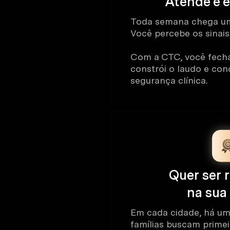
Atende e 
Toda semana chega um
Você percebe os sinai
Com a CTC, você fecha
constrói o laudo e co
segurança clínica.
Quer ser 
na sua
Em cada cidade, há um
famílias buscam primei