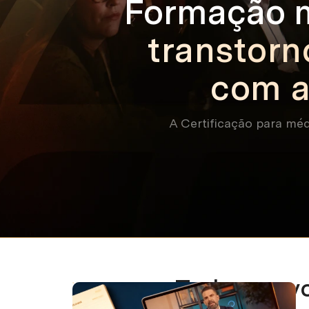
Formação m
transtor
com ap
A Certificação para médi
Tudo que vo