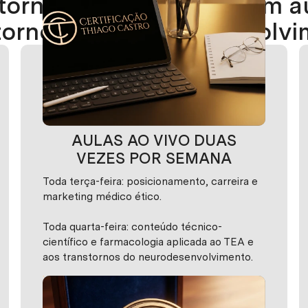
 tornar uma referência em a
tornos do neurodesenvolvi
AULAS AO VIVO DUAS
VEZES POR SEMANA
Toda terça-feira: posicionamento, carreira e
marketing médico ético.
Toda quarta-feira: conteúdo técnico-
científico e farmacologia aplicada ao TEA e
aos transtornos do neurodesenvolvimento.
Participe ao vivo, tire dúvidas em tempo real
e acesse as gravações quando precisar.