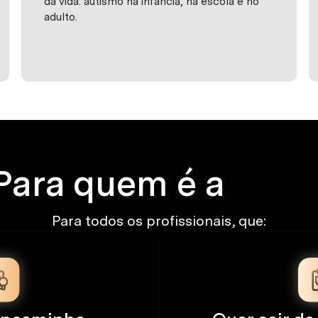
da vida: autismo na infância, na escola e no
adulto.
Para quem é a
CTC
Para todos os profissionais, que: