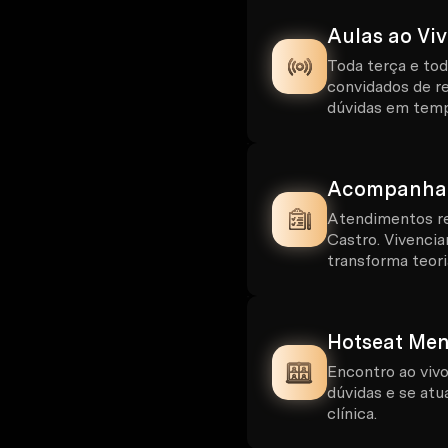
Aulas ao Vi
Toda terça e tod
convidados de ref
dúvidas em temp
Acompanhame
Atendimentos rea
Castro. Vivenciar
transforma teor
Hotseat Men
Encontro ao vivo
dúvidas e se atu
clínica.