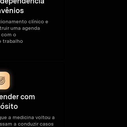
a dependência
nvênios
cionamento clínico e
truir uma agenda
, com o
 trabalho
tender com
ósito
ue a medicina voltou a
assam a conduzir casos