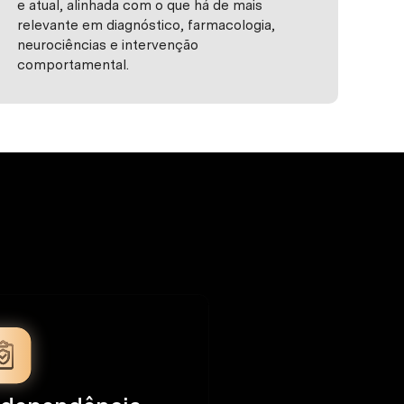
e atual, alinhada com o que há de mais
relevante em diagnóstico, farmacologia,
neurociências e intervenção
comportamental.
?