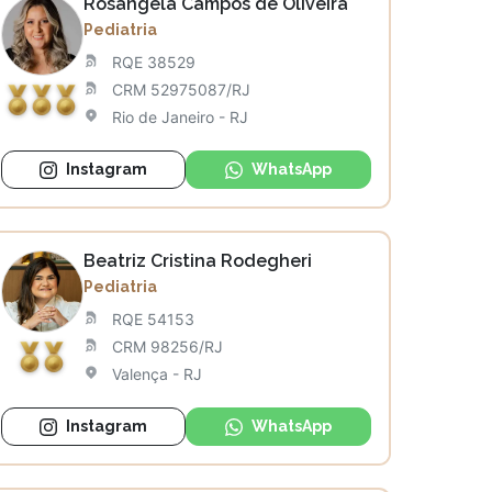
Rosangela Campos de Oliveira
Pediatria
RQE 38529
CRM 52975087/RJ
Rio de Janeiro - RJ
Instagram
WhatsApp
Beatriz Cristina Rodegheri
Pediatria
RQE 54153
CRM 98256/RJ
Valença - RJ
Instagram
WhatsApp