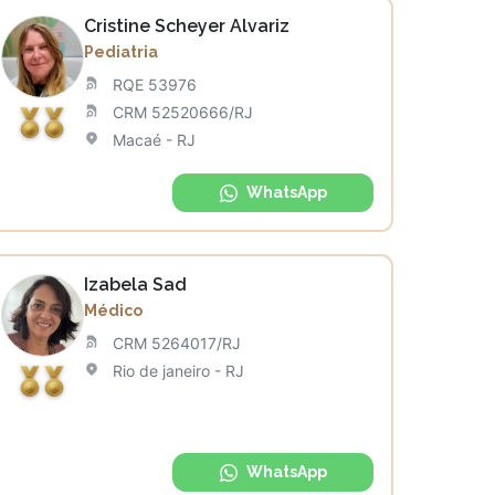
Cristine Scheyer Alvariz
Pediatria
RQE 53976
CRM 52520666/RJ
Macaé - RJ
WhatsApp
Izabela Sad
Médico
CRM 5264017/RJ
Rio de janeiro - RJ
WhatsApp