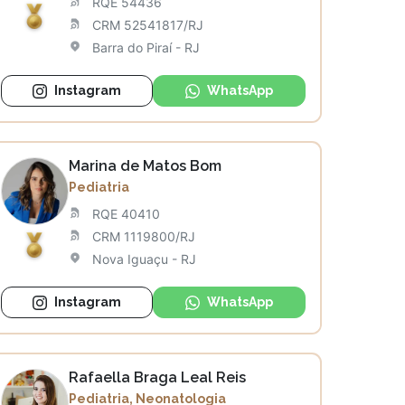
RQE 54436
CRM 52541817/RJ
Barra do Piraí - RJ
Instagram
WhatsApp
Marina de Matos Bom
Pediatria
RQE 40410
CRM 1119800/RJ
Nova Iguaçu - RJ
Instagram
WhatsApp
Rafaella Braga Leal Reis
Pediatria, Neonatologia